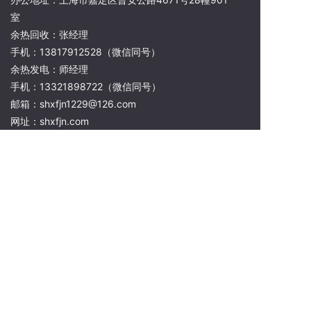
室
余热回收：张经理
手机：13817912528（微信同号）
余热发电：师经理
手机：13321898722（微信同号）
邮箱：shxfjn1229@126.com
网址：shxfjn.com
微信二维码
Copyright © 上海炫风实业集团有限公司 版权所有
本站使用
百度智能门户
搭建
管理登录